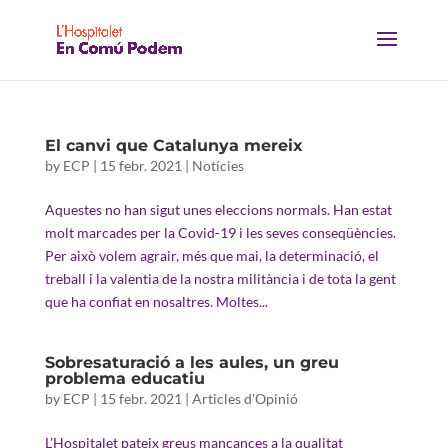
El canvi que Catalunya mereix
by
ECP
|
15 febr. 2021
|
Notícies
Aquestes no han sigut unes eleccions normals. Han estat
molt marcades per la Covid-19 i les seves conseqüències.
Per això volem agrair, més que mai, la determinació, el
treball i la valentia de la nostra militància i de tota la gent
que ha confiat en nosaltres. Moltes...
Sobresaturació a les aules, un greu
problema educatiu
by
ECP
|
15 febr. 2021
|
Articles d'Opinió
L’Hospitalet pateix greus mancances a la qualitat