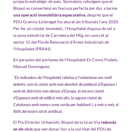
projecte estratègic de país. Tanmateix, rebutgem que el
Biopol es converteixi en l’excusa perfecta per dur a terme
una operació immobiliària especulativa
, després que el
PDU Granvia-Llobregat fos aturat als tribunals l’any 2020.
Per fer un clúster biomèdic, l’Hospitalet disposa de sòl a
la zona industrial de Carretera del Mig, en concret al
sector 15 del Pla de Renovació d’Àrees Industrials de
l’Hospitalet (PRAIH).
En paraules del portaveu de l’Hospitalet En Comú Podem,
Manuel Domínguez:
“Els indicadors de l’Hospitalet relatius a l’urbanisme son molt
dolents: som la ciutat amb més densitat de població d’Espanya i
amb els districtes més densos d’Europa, la tercera ciutat
d’Espanya amb els edificis més alts, la segona ciutat de
Catalunya amb menys zona verda per habitant i, a més a més, el
86% del nostre sòl és aritifical.
El Pla Director Urbanístic Biopol de la Gran Via
redunda
en els vicis
que van donar lloc a la nul·litat del PDU de