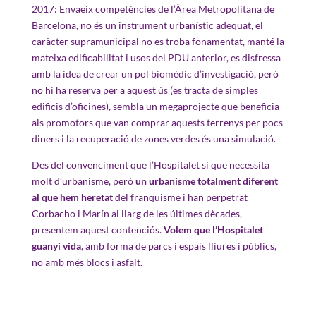
2017: Envaeix competències de l’Àrea Metropolitana de
Barcelona, no és un instrument urbanístic adequat, el
caràcter supramunicipal no es troba fonamentat, manté la
mateixa edificabilitat i usos del PDU anterior, es disfressa
amb la idea de crear un pol biomèdic d’investigació, però
no hi ha reserva per a aquest ús (es tracta de simples
edificis d’oficines), sembla un megaprojecte que beneficia
als promotors que van comprar aquests terrenys per pocs
diners i la recuperació de zones verdes és una simulació.
Des del convenciment que l’Hospitalet sí que necessita
molt d’urbanisme, però
un urbanisme totalment diferent
al que hem heretat
del franquisme i han perpetrat
Corbacho i Marín al llarg de les últimes dècades,
presentem aquest contenciós.
Volem que l’Hospitalet
guanyi vida
, amb forma de parcs i espais lliures i públics,
no amb més blocs i asfalt.