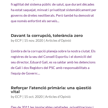
fragilitat del sistema públic de salut, que durant dècades
ha estat saquejat, minvat i privatitzat sistemàticament per
governs de dretes neoliberals. Però també ha demostrat
que només enfortint els serveis...
Davant la corrupció, tolerància zero
by
ECP
|
15 nov. 2020
|
Articles d'Opinió
L’ombra de la corrupció planeja sobre la nostra ciutat. Els
registres de la seu del Consell Esportiu i el domicili del
seu director, Eduard Galí, es va saldar amb les detencions
de Galí i dos Regidors del PSC amb responsabilitats a
l’equip de Govern:...
Reforçar l’atenció primària: una qüestió
vital
by
ECP
|
15 oct. 2020
|
Articles d'Opinió
Des de 2011 les implacables retallades, privatitzacions i