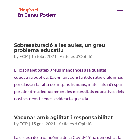
Sobresaturació a les aules, un greu
problema educatiu
by
ECP
|
15 febr. 2021
|
Articles d'Opinió
L’Hospitalet pateix greus mancances a la qualitat
educativa pública. L’augment constant de ràtio d’alumnes
per classe i la falta de mitjans humans, materials i d’espai
per atendre adequadament les necessitats educatives dels
nostres nens i nenes, evidencia que a la...
Vacunar amb agilitat i responsabilitat
by
ECP
|
15 gen. 2021
|
Articles d'Opinió
La cruesa de la pandèmia de la Covid-19 ha demostrat la